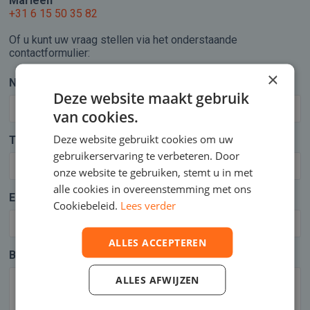
Marleen
+31 6 15 50 35 82
Of u kunt uw vraag stellen via het onderstaande
contactformulier:
×
Naam
*
Deze website maakt gebruik
van cookies.
Deze website gebruikt cookies om uw
Telefoonnummer
*
gebruikerservaring te verbeteren. Door
onze website te gebruiken, stemt u in met
alle cookies in overeenstemming met ons
E-mailadres
*
Cookiebeleid.
Lees verder
ALLES ACCEPTEREN
Bericht
*
ALLES AFWIJZEN